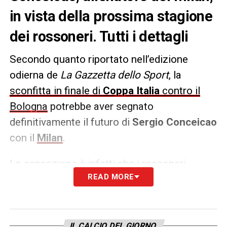
in vista della prossima stagione
dei rossoneri. Tutti i dettagli
Secondo quanto riportato nell’edizione
odierna de
La
Gazzetta dello Sport
, la
sconfitta in finale di
Coppa Italia
contro il
Bologna
potrebbe aver segnato
definitivamente il futuro di
Sergio Conceicao
con il
Milan
.
La sensazione è infatti che i rossoneri
READ MORE
cambieranno guida tecnica per ripartire con
un nuovo progetto. Fondamentale sarà però
capire se
in queste ultime due giornate di
Serie A
si riuscirà a strappare un pass
IL CALCIO DEL GIORNO