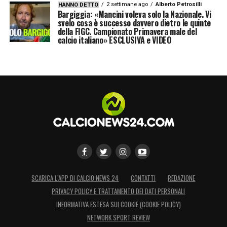
2 settimane ago
Alberto Petrosilli
HANNO DETTO
Bargiggia: «Mancini voleva solo la Nazionale. Vi
svelo cosa è successo davvero dietro le quinte
della FIGC. Campionato Primavera male del
calcio italiano» ESCLUSIVA e VIDEO
SCARICA L’APP DI CALCIO NEWS 24
CONTATTI
REDAZIONE
PRIVACY POLICY E TRATTAMENTO DEI DATI PERSONALI
INFORMATIVA ESTESA SUI COOKIE (COOKIE POLICY)
NETWORK SPORT REVIEW