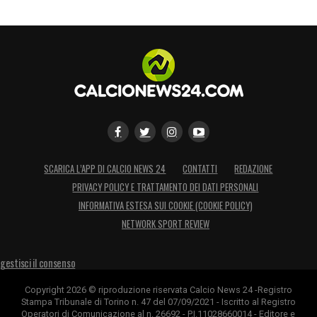
SCARICA L’APP DI CALCIO NEWS 24
CONTATTI
REDAZIONE
PRIVACY POLICY E TRATTAMENTO DEI DATI PERSONALI
INFORMATIVA ESTESA SUI COOKIE (COOKIE POLICY)
NETWORK SPORT REVIEW
gestisci il consenso
Copyright 2026 © riproduzione riservata Calcio News 24 -Registro
Stampa Tribunale di Torino n. 47 del 07/09/2021 - Iscritto al Registro
Operatori di Comunicazione al n. 26692 - P.I.11028660014 - Editore e