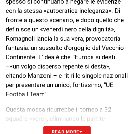
spesso si continuano a negare le evidenze
con la stessa «autocratica ineleganza». Di
fronte a questo scenario, e dopo quello che
definisce un «venerdì nero della dignità»,
Romagnoli lancia la sua vera, provocatoria
fantasia: un sussulto d’orgoglio del Vecchio
Continente. L’idea è che l’Europa si desti
–«un volgo disperso repente si desta»,
citando Manzoni – e ritiri le singole nazionali
per presentare un unico, fortissimo, “UE
Football Team”.
Questa mossa ridurrebbe il torneo a 32
squadre «vere», eliminando le partite
riempitivo di quelli che l’autore chiama
«104
READ MORE