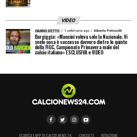
VIDEO
1 settimana ago
Alberto Petrosilli
HANNO DETTO
Bargiggia: «Mancini voleva solo la Nazionale. Vi
svelo cosa è successo davvero dietro le quinte
della FIGC. Campionato Primavera male del
calcio italiano» ESCLUSIVA e VIDEO
SCARICA L’APP DI CALCIO NEWS 24
CONTATTI
REDAZIONE