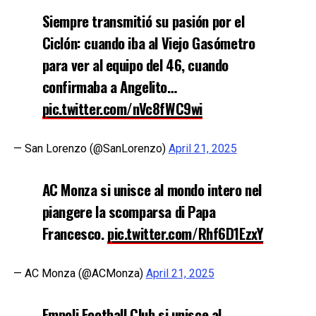
Siempre transmitió su pasión por el
Ciclón: cuando iba al Viejo Gasómetro
para ver al equipo del 46, cuando
confirmaba a Angelito…
pic.twitter.com/nVc8fWC9wi
— San Lorenzo (@SanLorenzo)
April 21, 2025
AC Monza si unisce al mondo intero nel
piangere la scomparsa di Papa
Francesco.
pic.twitter.com/Rhf6D1EzxY
— AC Monza (@ACMonza)
April 21, 2025
Empoli Football Club si unisce al