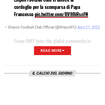
cordoglio per la scomparsa di Papa
Francesco
pic.twitter.com/BV9BiRscFN
— Empoli Football Club Official (@EmpoliFC)
April 21, 2025
Como 1907 joins the global community in
mourning the passing of Pope Francis.
READ MORE
Como 1907 si unisce al cordoglio per la
scomparsa di Papa Francesco.
IL CALCIO DEL GIORNO
— Como1907 (@Como_1907)
April 21, 2025
Con Francesco se ne va un uomo che
mancherà a tutti, non solo ai cattolici.