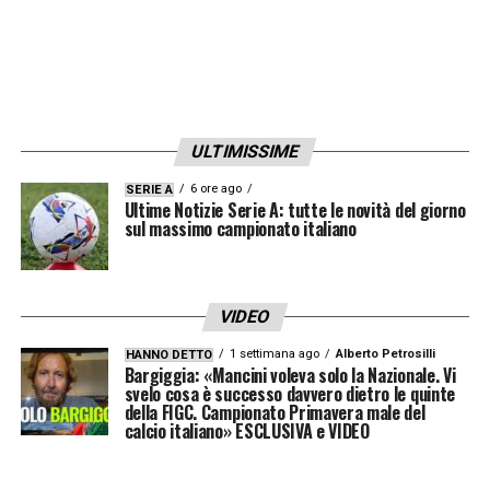
Francesco ha saputo trasmettere il
senso della bontà, della solidarietà,
dell’inclusione a prescindere. Un uomo
che sapeva ascoltare prima di parlare.
ULTIMISSIME
Un uomo che, come magistralmente
6 ore ago
raccontato dal film…
SERIE A
Ultime Notizie Serie A: tutte le novità del giorno
sul massimo campionato italiano
— Official SSC Napoli (@sscnapoli)
April 21, 2025
VIDEO
Parma Calcio si unisce al dolore per la
scomparsa di Papa Francesco. Oggi lo
1 settimana ago
Alberto Petrosilli
HANNO DETTO
Bargiggia: «Mancini voleva solo la Nazionale. Vi
ricordiamo con immensa gratitudine e
svelo cosa è successo davvero dietro le quinte
della FIGC. Campionato Primavera male del
profondo rispetto.
calcio italiano» ESCLUSIVA e VIDEO