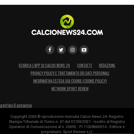
Per questo motivo la partita di questa
sera, in programma alle ore 20:45, è
rinviata.
pic.twitter.com/re4ZPGUCUB
— 𝐏𝐚𝐫𝐦𝐚 𝐂𝐚𝐥𝐜𝐢𝐨 𝟏𝟗𝟏𝟑 (@1913parmacalcio)
April 21, 2025
Bologna FC 1909 mourns the passing of
Pope Francis.
SCARICA L’APP DI CALCIO NEWS 24
CONTATTI
REDAZIONE
PRIVACY POLICY E TRATTAMENTO DEI DATI PERSONALI
— Bologna FC 1909 (@BolognaFC1909en)
April 21, 2025
INFORMATIVA ESTESA SUI COOKIE (COOKIE POLICY)
NETWORK SPORT REVIEW
La partita di questa sera è stata rinviata
gestisci il consenso
a data da destinarsi per la morte di Papa
Francesco. Ci uniamo al cordoglio per la
Copyright 2026 © riproduzione riservata Calcio News 24 -Registro
Stampa Tribunale di Torino n. 47 del 07/09/2021 - Iscritto al Registro
scomparsa del pontefice.
Operatori di Comunicazione al n. 26692 - P.I.11028660014 - Editore e
proprietario: Sport Review s.r.l.