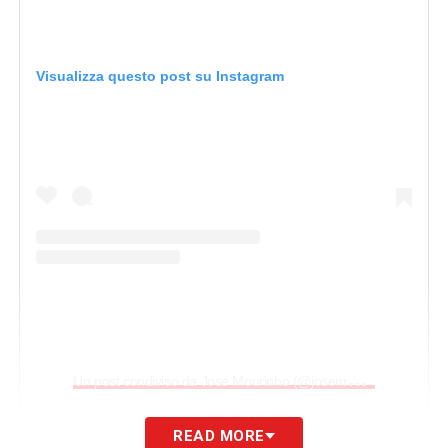
Visualizza questo post su Instagram
U
n post condiviso da Jose Mourinho (@josemourinho)
READ MORE