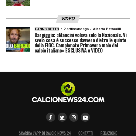
VIDEO
2 settimane ago
Alberto Petrosilli
HANNO DETTO
Bargiggia: «Mancini voleva solo la Nazionale. Vi
svelo cosa è successo davvero dietro le quinte
della FIGC. Campionato Primavera male del
calcio italiano» ESCLUSIVA e VIDEO
SCARICA L’APP DI CALCIO NEWS 24
CONTATTI
REDAZIONE