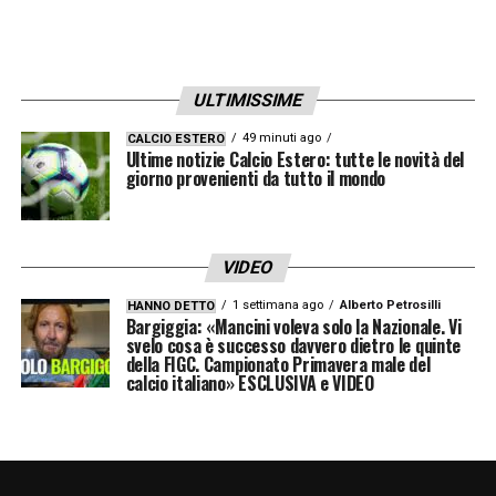
“Special One”, ogni nuovo inizio è sempre
un’occasione per stupire.
ULTIMISSIME
LA PLAYLIST DELLE NOSTRE TOP NEWS
49 minuti ago
CALCIO ESTERO
Ultime notizie Calcio Estero: tutte le novità del
giorno provenienti da tutto il mondo
VIDEO
1 settimana ago
Alberto Petrosilli
HANNO DETTO
Bargiggia: «Mancini voleva solo la Nazionale. Vi
svelo cosa è successo davvero dietro le quinte
della FIGC. Campionato Primavera male del
calcio italiano» ESCLUSIVA e VIDEO