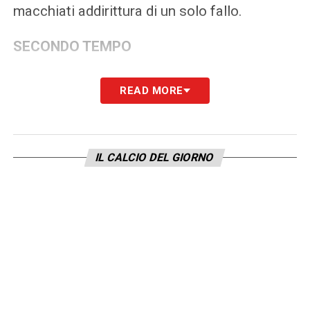
macchiati addirittura di un solo fallo.
SECONDO TEMPO
Pochi secondi della ripresa e Marquinhos
READ MORE
allarga l’alettone su McGinn, Sanchez ben
piazzato fa segno che non c’è nulla di
irregolare. Pau Lopez poco dopo cintura
IL CALCIO DEL GIORNO
Hakimi, il fallo c’è, il cartellino no. Dembele
va in gol ma scatta oltre la linea,
fuorigioco
evidentissimo
. Al minuto 73 l’arbitro
spagnolo si scontra con Joao Neves,
entrambi finscono a terra. Gara fluida, solo 3
i minuti di recupero accordati.
Impressionante il dato finale dei falli per la