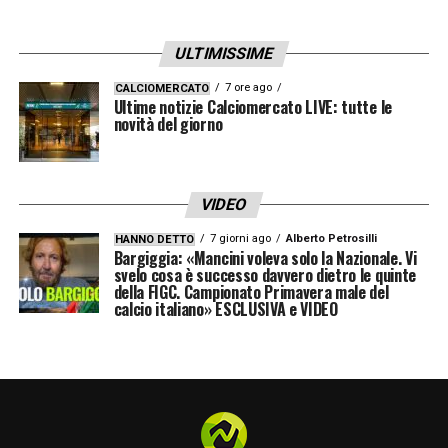
totale sproporzione tra le due squadre
: 15
quelli inglesi, 3 i francesi!
ULTIMISSIME
7 ore ago
CALCIOMERCATO
LA PLAYLIST DELLE NOSTRE TOP NEWS
Ultime notizie Calciomercato LIVE: tutte le
novità del giorno
VIDEO
7 giorni ago
Alberto Petrosilli
HANNO DETTO
Bargiggia: «Mancini voleva solo la Nazionale. Vi
svelo cosa è successo davvero dietro le quinte
della FIGC. Campionato Primavera male del
calcio italiano» ESCLUSIVA e VIDEO