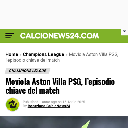
×
Home
»
Champions League
»
Moviola Aston Villa PSG,
l’episodio chiave del match
CHAMPIONS LEAGUE
Moviola Aston Villa PSG, l’episodio
chiave del match
Published
1 anno ago
on
15 Aprile 2025
By
Redazione CalcioNews24