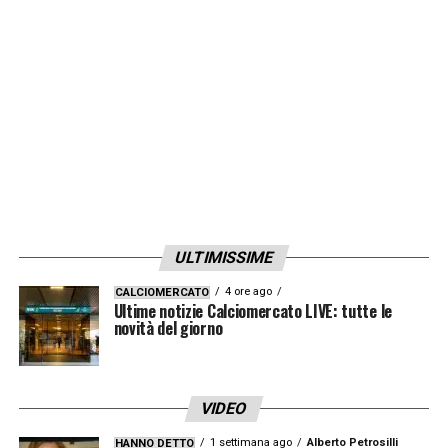
fuorigioco che non c’è assolutamente
, nè
da parte di Barbieri che effettua il cross, nè
di Vardy che lo finalizza in porta. Primo
cartellino della ripresa per Terracciano che
ferma irregolarmente una sterzata di
Cambiaghi. Payero rimane a terra per una
pallonata, proteste del Dall’Ara che lo
considera una perdita di tempo quando si è
ULTIMISSIME
all’ora di gioco. Curiosa scena al 71′: il rinvio
di Audero colpisce proprio Feliciani.
4 ore ago
Al 77′
CALCIOMERCATO
Ultime notizie Calciomercato LIVE: tutte le
Orsolini finisce a terra in area di rigore ma
novità del giorno
l’arbitro è irremovibile
, Terracciano entra a
piedi uniti e rischia non poco. Al 92′ check su
VIDEO
un mani di Folino in area, per Luca Marelli su
1 settimana ago
Alberto Petrosilli
HANNO DETTO