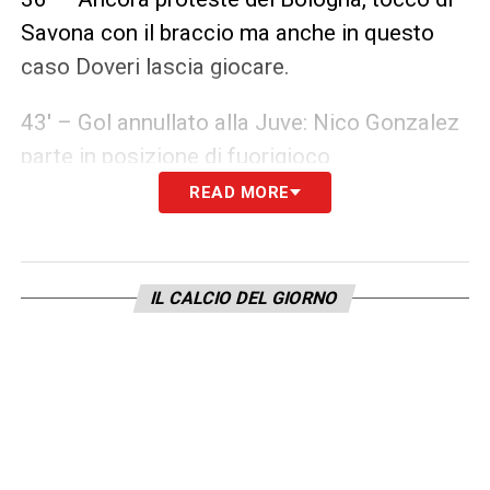
Savona con il braccio ma anche in questo
caso Doveri lascia giocare.
43′ – Gol annullato alla Juve: Nico Gonzalez
parte in posizione di fuorigioco
READ MORE
45+2′ – Proteste Juve per un contatto
Beukema McKennie al limite dell’area. Anche
in questo caso Doveri lascia giocare
IL CALCIO DEL GIORNO
49′ – Gol annullato alla Juve, Cambiaso
parte in posizione irregolare e si alza la
bandierina. Check del VAR per stabilire la
posizione che conferma la decisione