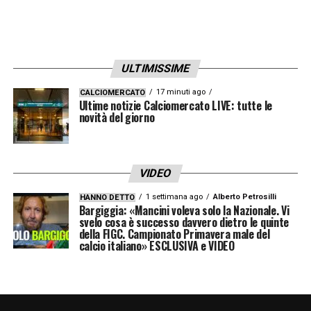
75′ – Proteste della Juve per il conttatto tra
Kolo Muani e Lykogiannis, anche in questo
caso Doveri lascia giocare
ULTIMISSIME
LA PLAYLIST DELLE NOSTRE TOP NEWS
17 minuti ago
CALCIOMERCATO
Ultime notizie Calciomercato LIVE: tutte le
novità del giorno
VIDEO
1 settimana ago
Alberto Petrosilli
HANNO DETTO
Bargiggia: «Mancini voleva solo la Nazionale. Vi
svelo cosa è successo davvero dietro le quinte
della FIGC. Campionato Primavera male del
calcio italiano» ESCLUSIVA e VIDEO