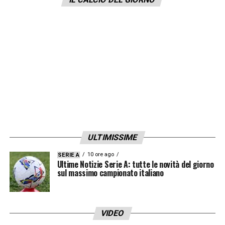
vicino al corpo, senza un movimento
evidente verso il pallone. Ai microfoni di
DAZN
, l’ex arbitro
Luca Marelli
ha chiarito
così l’episodio: «Al di là della distanza
ravvicinata, il braccio di Gila era naturale
lungo il corpo ed è stato colpito sul braccio
che non si allarga, non va verso il pallone».
Poi ha aggiunto: «Dobbiamo ricordare
soprattutto un particolare: il fatto che fosse
ULTIMISSIME
un tiro diretto in porta non conta nulla sulla
10 ore ago
SERIE A
punibilità o meno, in questa circostanza non
Ultime Notizie Serie A: tutte le novità del giorno
sul massimo campionato italiano
c’è punibilità». Decisione quindi corretta:
niente rigore per l’
Inter
.
VIDEO
Moviola Lazio Inter, rosso corretto