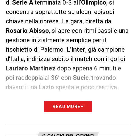
di
Serie A
terminata 0-3 all’
Olimpico
, si
concentra soprattutto su alcuni episodi
chiave nella ripresa. La gara, diretta da
Rosario Abisso
, si apre con ritmi bassi e una
gestione inizialmente semplice per il
fischietto di Palermo. L’
Inter
, già campione
d’Italia, indirizza subito il match con il gol di
Lautaro Martinez
dopo appena 6 minuti e
poi raddoppia al 36’ con
Sucic
, trovando
davanti una
Lazio
spenta e poco reattiva.
L’episodio più discusso del primo tempo
READ MORE
riguarda il tocco di braccio di
Mario Gila
nell’area biancoceleste. Il difensore della
Lazio
viene colpito con il braccio molto
IL CALCIO DEL GIORNO