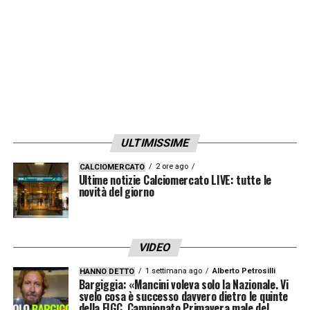
ULTIMISSIME
2 ore ago
CALCIOMERCATO
Ultime notizie Calciomercato LIVE: tutte le
novità del giorno
VIDEO
1 settimana ago
Alberto Petrosilli
HANNO DETTO
Bargiggia: «Mancini voleva solo la Nazionale. Vi
svelo cosa è successo davvero dietro le quinte
della FIGC. Campionato Primavera male del