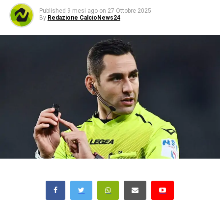
Published
9 mesi ago
on
27 Ottobre 2025
By
Redazione CalcioNews24