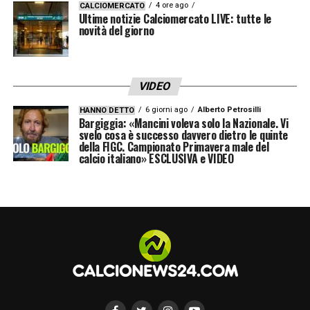
4 ore ago
CALCIOMERCATO
Ultime notizie Calciomercato LIVE: tutte le
Repubblica Ceca Sudafrica, falli e
novità del giorno
cartellini
Dal punto di vista disciplinare, la gara è
VIDEO
rimasta sotto controllo. La
Repubblica Ceca
6 giorni ago
Alberto Petrosilli
HANNO DETTO
Bargiggia: «Mancini voleva solo la Nazionale. Vi
ha commesso
12 falli
, mentre il
Sudafrica
ne
svelo cosa è successo davvero dietro le quinte
della FIGC. Campionato Primavera male del
ha totalizzati
10
. Nel computo dei cartellini,
calcio italiano» ESCLUSIVA e VIDEO
un solo
giallo
per i padroni di casa e due
ammonizioni per la squadra sudafricana.
La direzione di
Penso
si è concentrata
soprattutto sull’episodio del rigore, scelta
decisiva ai fini del risultato finale.