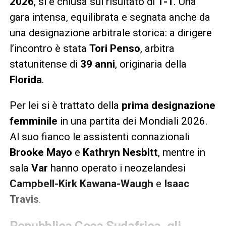
2026
, si è chiusa sul risultato di
1-1
. Una
gara intensa, equilibrata e segnata anche da
una designazione arbitrale storica: a dirigere
l’incontro è stata
Tori Penso
, arbitra
statunitense di
39 anni
, originaria della
Florida
.
Per lei si è trattato della
prima designazione
femminile
in una partita dei Mondiali 2026.
Al suo fianco le assistenti connazionali
Brooke Mayo
e
Kathryn Nesbitt
, mentre in
sala
Var
hanno operato i neozelandesi
Campbell-Kirk Kawana-Waugh
e
Isaac
Travis
.