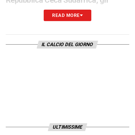
Repubblica Ceca Sudafrica, gli
episodi principali della gara
READ MORE
La partita si sblocca già al
6’
, quando
Sadilek
porta avanti la
Repubblica Ceca
. Il
centrocampista dello
Slavia Praga
riceve un
IL CALCIO DEL GIORNO
ottimo assist da
Sojka
e batte
Williams
con
un sinistro preciso, firmando l’
1-0
.
Il pareggio del
Sudafrica
arriva invece al
38’
.
L’episodio chiave nasce da un tiro di
Maseko
verso la porta: il pallone colpisce la mano di
Sulc
all’interno dell’area di rigore e
Tori
Penso
assegna il penalty. Dal dischetto si
presenta
Mokoena
, che spiazza il portiere e
ULTIMISSIME
realizza il gol dell’
1-1
.