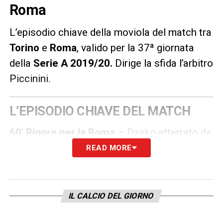
Roma
L’episodio chiave della moviola del match tra
Torino
e
Roma
, valido per la 37ª giornata
della
Serie A 2019/20
.
Dirige la sfida l’arbitro
Piccinini.
L’EPISODIO CHIAVE DEL MATCH
60′ Rigore per la Roma
– Dzeko atterrato da
Djidji: nessun dubbio per il direttore di gara.
READ MORE
LA PLAYLIST DELLE NOSTRE TOP NEWS
IL CALCIO DEL GIORNO