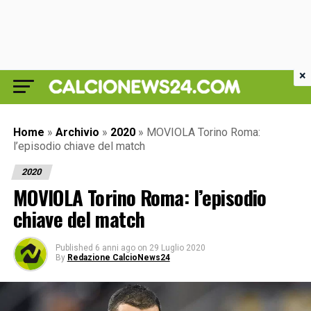
×
Home
»
Archivio
»
2020
»
MOVIOLA Torino Roma:
l’episodio chiave del match
2020
MOVIOLA Torino Roma: l’episodio
chiave del match
Published
6 anni ago
on
29 Luglio 2020
By
Redazione CalcioNews24