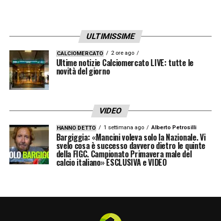
lo stesso voto.
Ismajli (Torino): Qui emerge la discrepanza
ULTIMISSIME
più netta. Se per la Gazzetta è da 7 (lancio
2 ore ago
CALCIOMERCATO
per Aboukhlal, anticipi e attenzione), per
Ultime notizie Calciomercato LIVE: tutte le
novità del giorno
Tuttosport è addirittura da 7 per un motivo
diverso: non solo la pulizia difensiva, ma
anche la capacità di staccarsi e fungere da
VIDEO
centrocampista aggiunto, come dimostra
1 settimana ago
Alberto Petrosilli
HANNO DETTO
Bargiggia: «Mancini voleva solo la Nazionale. Vi
l’assist per Njie. Una lettura che ne esalta la
svelo cosa è successo davvero dietro le quinte
duttilità tattica.
della FIGC. Campionato Primavera male del
calcio italiano» ESCLUSIVA e VIDEO
LEGGI ANCHE –
Ultime Notizie Serie A:
tutte le novità del giorno sul massimo
campionato italiano