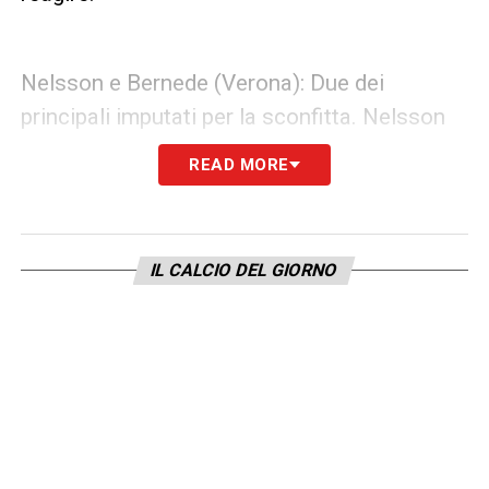
Nelsson e Bernede (Verona): Due dei
principali imputati per la sconfitta. Nelsson
riceve un 4.5 dalla Gazzetta per lo scivolone
READ MORE
sul primo gol e la mancata chiusura sul
secondo. Tuttosport gli assegna un 5,
parlando di “liscio che manda in porta
IL CALCIO DEL GIORNO
Simeone”. Ancora più grave la valutazione su
Bernede: per Tuttosport è un 4.5 per il
“retropassaggio da horror” che regala il gol a
Simeone. Curiosamente, la Gazzetta si
concentra più sulla sua prestazione tattica
(“non sfrutta mai la libertà di accentrarsi”)
pur citando l’errore decisivo, assegnandogli