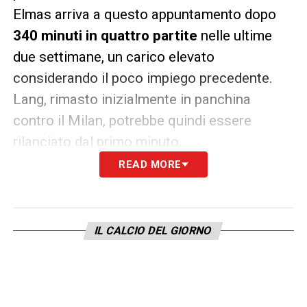
Elmas arriva a questo appuntamento dopo
340 minuti in quattro partite
nelle ultime
due settimane, un carico elevato
considerando il poco impiego precedente.
Lang, rimasto inizialmente in panchina
contro il Milan, potrebbe quindi essere
rilanciato dal primo minuto.
READ MORE
Difesa a tre e numeri chiave
Per il resto, le certezze non mancano. In
attacco saranno confermati i
IL CALCIO DEL GIORNO
gemelli del gol
Højlund–Neres
, mentre in mezzo al campo
agirà la coppia
Lobotka–McTominay
, con
Politano
a destra e
Spinazzola
a sinistra.