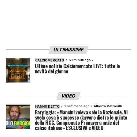
La linea difensiva sarà ancora
a tre
, con
Di
Lorenzo
sul lato destro e
Juan Jesus
in
leggero vantaggio su
Buongiorno
sul
versante opposto. Al centro resta
Amir
Rrahmani
, elemento considerato
ULTIMISSIME
irrinunciabile: i numeri parlano chiaro,
18 gol
50 minuti ago
CALCIOMERCATO
Ultime notizie Calciomercato LIVE: tutte le
subiti in 11 partite senza di lui
, contro
novità del giorno
appena
7 reti incassate in 12 gare
con il
kosovaro in campo.
VIDEO
LA PLAYLIST DELLE NOSTRE TOP NEWS
1 settimana ago
Alberto Petrosilli
HANNO DETTO
Bargiggia: «Mancini voleva solo la Nazionale. Vi
svelo cosa è successo davvero dietro le quinte
della FIGC. Campionato Primavera male del
calcio italiano» ESCLUSIVA e VIDEO