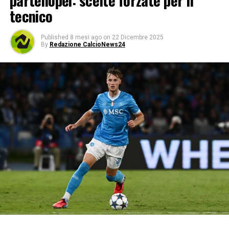
partenopei: scelte forzate per il
tecnico
Published
8 mesi ago
on
22 Dicembre 2025
By
Redazione CalcioNews24