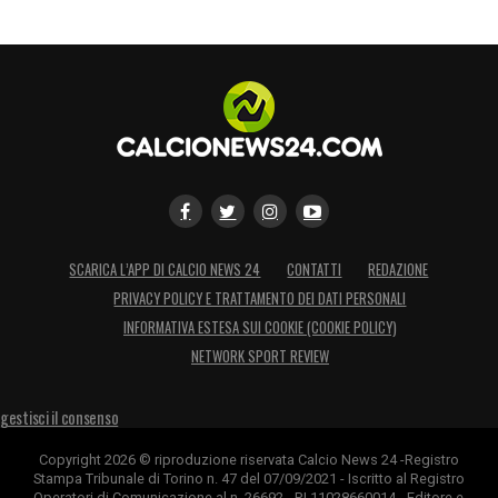
SCARICA L’APP DI CALCIO NEWS 24
CONTATTI
REDAZIONE
PRIVACY POLICY E TRATTAMENTO DEI DATI PERSONALI
INFORMATIVA ESTESA SUI COOKIE (COOKIE POLICY)
NETWORK SPORT REVIEW
gestisci il consenso
Copyright 2026 © riproduzione riservata Calcio News 24 -Registro
Stampa Tribunale di Torino n. 47 del 07/09/2021 - Iscritto al Registro
Operatori di Comunicazione al n. 26692 - P.I.11028660014 - Editore e