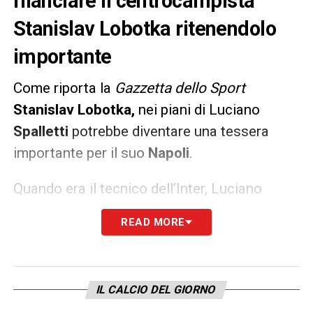
rilanciare il centrocampista
Stanislav Lobotka ritenendolo
importante
Come riporta la
Gazzetta dello Sport
Stanislav
Lobotka,
nei piani di Luciano
Spalletti
potrebbe diventare una tessera
importante per il suo
Napoli
.
Quando era il tecnico dell’Inter, Luciano
Spalletti
seguiva al Celta Vigo un mediano
READ MORE
che gli piaceva per come giocava a testa alta
e sapeva far girare palla velocemente. Quel
centrocampista è Stanislav
Lobotka
,
IL CALCIO DEL GIORNO
ingaggiato dal
Napoli
nel gennaio di un anno