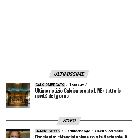
fa e pagato oltre 20 milioni al club galiziano.
Che nelle 39 presenze accumulate in questo
anno e mezzo lo slovacco abbia deluso è un
eufemismo, ma ora con Spalletti può
diventare una pedina fondamentale in mezzo
al campo
.
LA PLAYLIST DELLE NOSTRE TOP NEWS
ULTIMISSIME
1 ora ago
CALCIOMERCATO
Ultime notizie Calciomercato LIVE: tutte le
novità del giorno
VIDEO
1 settimana ago
Alberto Petrosilli
HANNO DETTO
Bargiggia: «Mancini voleva solo la Nazionale. Vi