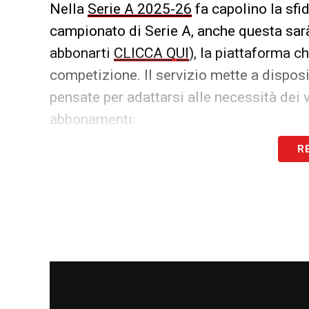
Nella
Serie A 2025-26
fa capolino la sfi
campionato di Serie A, anche questa sa
abbonarti
CLICCA QUI
), la piattaforma ch
competizione. Il servizio mette a dispo
pensate per adattarsi alle necessità dei va
abbonamenti:
R
Pacchetto
Contenuti principali
DAZN FULL
(ex Standard)
– Tutta la Serie A TIM (
partite a turno)
– Serie BKT completa
– LaLiga spagnola e Lig
portoghese
– Serie A femminile
DAZN FAMILY
(ex Plus)
– Tutti i contenuti del
pacchetto FULL
– Visione su due reti