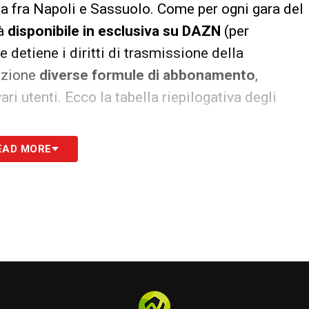
da fra Napoli e Sassuolo. Come per ogni gara del
rà
disponibile in esclusiva su DAZN
(per
e detiene i diritti di trasmissione della
sizione
diverse formule di abbonamento
,
ri utenti. Ecco la tabella riepilogativa degli
EAD MORE
Prezzi
Condizioni di visione
10
– Annuale unico:
359 €
– 2 dispositivi sulla stessa
(29,92 €/mese)
rete internet
– Annuale rate:
34,99
– Non condivisibile con
a
€/mese
persone fuori casa
– Mensile flessibile:
44,99€
/
mese
– Annuale unico:
599 €
– 2 dispositivi su reti
(49,92 €/mese)
diverse
– Annuale rate:
59,99
– Ideale per famiglie o chi