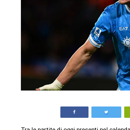
Tra le
partite di oggi
presenti nel
calenda