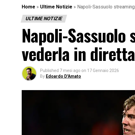
Home
»
Ultime Notizie
»
Napoli-Sassuolo streaming g
ULTIME NOTIZIE
Napoli-Sassuolo 
vederla in diretta
Published
7 mesi ago
on
17 Gennaio 2026
By
Edoardo D'Amato