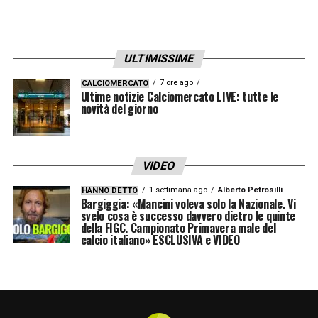
rosa e mantenere equilibrio finanziario. Il
rendimento del giocatore sarà osservato
partita dopo partita, perché il suo minutaggio
ULTIMISSIME
inciderà direttamente sulle strategie di
7 ore ago
CALCIOMERCATO
Ultime notizie Calciomercato LIVE: tutte le
mercato della Juventus.
novità del giorno
In un momento in cui ogni scelta è calibrata
al millimetro, il caso
Nico Gonzalez
VIDEO
Juventus
diventa una delle questioni più
1 settimana ago
Alberto Petrosilli
HANNO DETTO
strategiche dell’intero panorama bianconero.
Bargiggia: «Mancini voleva solo la Nazionale. Vi
svelo cosa è successo davvero dietro le quinte
della FIGC. Campionato Primavera male del
calcio italiano» ESCLUSIVA e VIDEO
LA PLAYLIST DELLE NOSTRE TOP NEWS