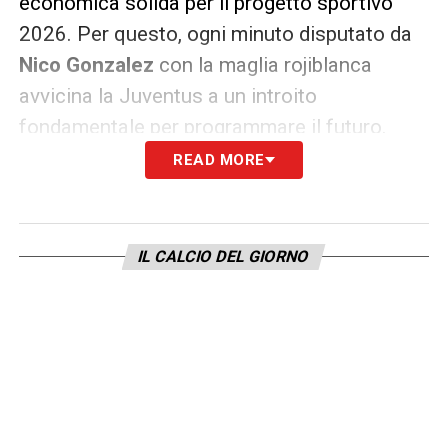
economica solida per il progetto sportivo
2026. Per questo, ogni minuto disputato da
Nico Gonzalez
con la maglia rojiblanca
avvicina la Juventus a un introito
fondamentale per programmare il futuro.
READ MORE
LEGGI ANCHE >>> Ultime notizie
Calciomercato LIVE: tutte le novità del
giorno
IL CALCIO DEL GIORNO
Un affare che pesa sul futuro del
club
La gestione del talento argentino si intreccia
quindi con le ambizioni della dirigenza
bianconera: liberare risorse, rinforzare la