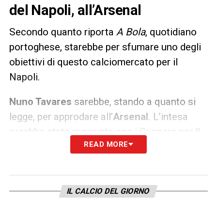
del Napoli, all’Arsenal
Secondo quanto riporta
A Bola
, quotidiano
portoghese, starebbe per sfumare uno degli
obiettivi di questo calciomercato per il
Napoli.
Nuno Tavares
sarebbe, stando a quanto si
legge, per approdare all’
Arsenal
. L’intesa
sarebbe stata raggiunta con i Gunners per 8
READ MORE
milioni più 2 di bonus.
LA PLAYLIST DELLE NOSTRE TOP NEWS
IL CALCIO DEL GIORNO