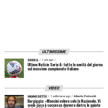
La caccia al
nuovo allenatore Juve
è quindi
ufficialmente aperta. La dirigenza dovrà
valutare esperienza, compatibilità con la
rosa e visione a lungo termine, mentre i
bookmaker continuano a fornire un
termometro dei favoriti. Tra profili esperti,
giovani promesse e suggestioni clamorose,
ULTIMISSIME
la scelta definitiva determinerà il futuro
1 ora ago
SERIE A
Ultime Notizie Serie A: tutte le novità del giorno
immediato della Vecchia Signora, con
sul massimo campionato italiano
l’obiettivo di rilanciare la squadra e tornare
competitiva ai massimi livelli.
VIDEO
QUI:
TUTTE LE ULTIME NOTIZIE DI SERIE A
1 settimana ago
Alberto Petrosilli
HANNO DETTO
Bargiggia: «Mancini voleva solo la Nazionale. Vi
svelo cosa è successo davvero dietro le quinte