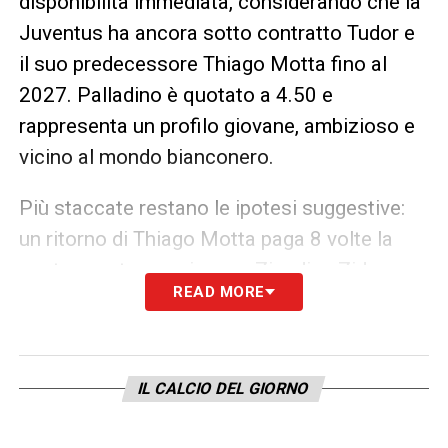
disponibilità immediata, considerando che la
Juventus ha ancora sotto contratto Tudor e
il suo predecessore Thiago Motta fino al
2027. Palladino è quotato a 4.50 e
rappresenta un profilo giovane, ambizioso e
vicino al mondo bianconero.
Più staccate restano le ipotesi suggestive:
un ritorno di Thiago Motta paga 8 volte la
posta, mentre nomi come Zinedine Zidane e
READ MORE
Alessandro Del Piero sono quotati a 15.
L’ipotesi Xavi arriva addirittura a 25, mentre
soluzioni interne come Bonucci o Fabio
IL CALCIO DEL GIORNO
Cannavaro sono considerate opzioni
romantiche, entrambe a quota 50.