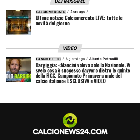
Torino, il comunicato ufficiale su
ULTIMISSIME
Gazzi
2 ore ago
CALCIOMERCATO
Ultime notizie Calciomercato LIVE: tutte le
novità del giorno
Questo il comunicato pubblicato dal club
granata: «
Il Torino Football Club è lieto di
annunciare che dal 1° luglio 2026
VIDEO
Alessandro Gazzi sarà il nuovo Team
6 giorni ago
Alberto Petrosilli
HANNO DETTO
Manager della prima squadra.
Bargiggia: «Mancini voleva solo la Nazionale. Vi
svelo cosa è successo davvero dietro le quinte
della FIGC. Campionato Primavera male del
Gazzi è nato a Feltre (provincia di Belluno) il
calcio italiano» ESCLUSIVA e VIDEO
28 gennaio 1983. Cresciuto calcisticamente
nel Treviso e nella Lazio, con la formazione
veneta ha debuttato in Serie B nella stagione
2000-2001. In carriera ha indossato anche le
maglie di Viterbese, Bari, Reggina, Siena,
Torino, Palermo e Alessandria. Al Toro dal