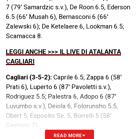
7 (79′ Samardzic s.v.), De Roon 6.5, Ederson
6.5 (66′ Musah 6), Bernasconi 6 (66′
Zalewski 6); De Ketelaere 6, Lookman 6.5;
Scamacca 8.
LEGGI ANCHE >>> IL LIVE DI ATALANTA
CAGLIARI
Cagliari (3-5-2):
Caprile 6.5; Zappa 6 (58′
Prati 6), Luperto 6 (87′ Pavoletti s.v.),
Rodriguez 5.5; Palestra 6, Adopo 6 (87′
Luvumbo s.v.), Deiola 6, Folorunsho 5.5,
Obert 5; Esposito Se. 5, Borrelli 5 (58′
Gaetano 7).
READ MORE