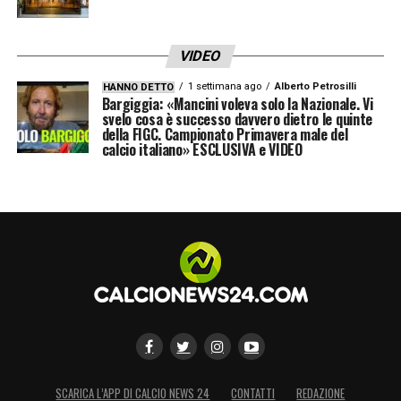
VIDEO
1 settimana ago
Alberto Petrosilli
HANNO DETTO
Bargiggia: «Mancini voleva solo la Nazionale. Vi
svelo cosa è successo davvero dietro le quinte
della FIGC. Campionato Primavera male del
calcio italiano» ESCLUSIVA e VIDEO
SCARICA L’APP DI CALCIO NEWS 24
CONTATTI
REDAZIONE