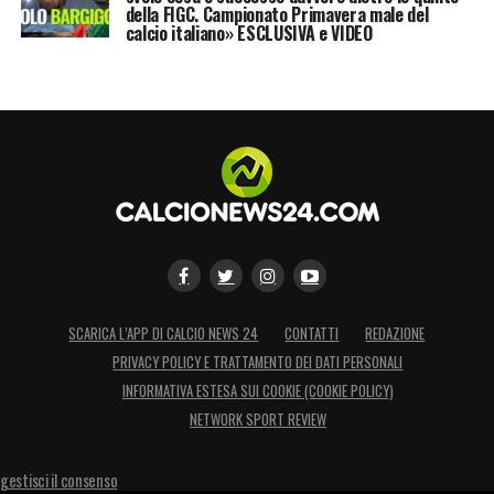
della FIGC. Campionato Primavera male del
calcio italiano» ESCLUSIVA e VIDEO
SCARICA L’APP DI CALCIO NEWS 24
CONTATTI
REDAZIONE
PRIVACY POLICY E TRATTAMENTO DEI DATI PERSONALI
INFORMATIVA ESTESA SUI COOKIE (COOKIE POLICY)
NETWORK SPORT REVIEW
gestisci il consenso