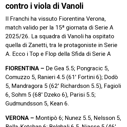
contro i viola di Vanoli
Il Franchi ha vissuto Fiorentina Verona,
match valido per la 15ª giornata di Serie A
2025/26. La squadra di Vanoli ha ospitato
quella di Zanetti, tra le protagoniste in Serie
A. Ecco i Top e Flop della Sfida di Serie A
FIORENTINA –
De Gea 5.5; Pongracic 5,
Comuzzo 5, Ranieri 4.5 (61′ Fortini 6); Dodò
5, Mandragora 5 (62′ Richardson 5.5), Fagioli
6, Sohm 5 (68′ Dzeko 6), Parisi 5.5;
Gudmundsson 5, Kean 6.
VERONA –
Montipò 6; Nunez 5.5, Nelsson 5,
Bella-Kotchap 6; Belghali 6.5, Niasse 5 (46′