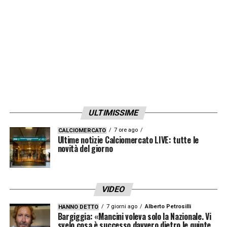
ULTIMISSIME
7 ore ago
CALCIOMERCATO
Ultime notizie Calciomercato LIVE: tutte le
novità del giorno
VIDEO
7 giorni ago
Alberto Petrosilli
HANNO DETTO
Bargiggia: «Mancini voleva solo la Nazionale. Vi
svelo cosa è successo davvero dietro le quinte