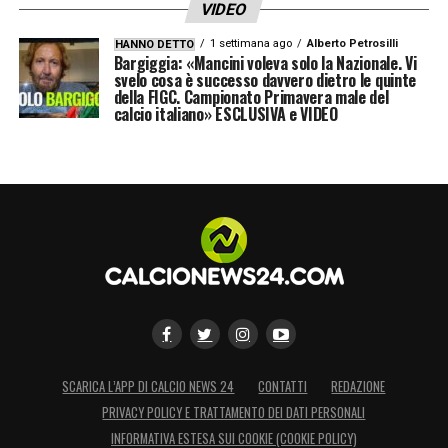
VIDEO
1 settimana ago
Alberto Petrosilli
HANNO DETTO
Bargiggia: «Mancini voleva solo la Nazionale. Vi
svelo cosa è successo davvero dietro le quinte
della FIGC. Campionato Primavera male del
calcio italiano» ESCLUSIVA e VIDEO
SCARICA L’APP DI CALCIO NEWS 24
CONTATTI
REDAZIONE
PRIVACY POLICY E TRATTAMENTO DEI DATI PERSONALI
INFORMATIVA ESTESA SUI COOKIE (COOKIE POLICY)