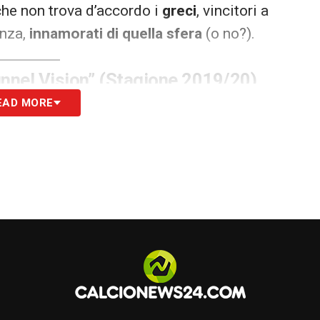
che non trova d’accordo i
greci
, vincitori a
enza,
innamorati di quella sfera
(o no?).
nnel Vision” (Stagione 2019/20)
EAD MORE
a
Premier League
(il
Total 90 Aerow
su tutti), ma
suto una fase
“psichedelica” confusa
. Questo
tagione, era un
tripudio caotico
: pannelli bianchi
e rosa shocking
, contornate di
nero
e
giallo
o
“Pizza Ball”
, perché le chiazze rosa sembravano
mozzarella.
Troppo caotico
.
02 Corea e Giappone)
isogna essere
onesti
: il
Fevernova
è stato lo