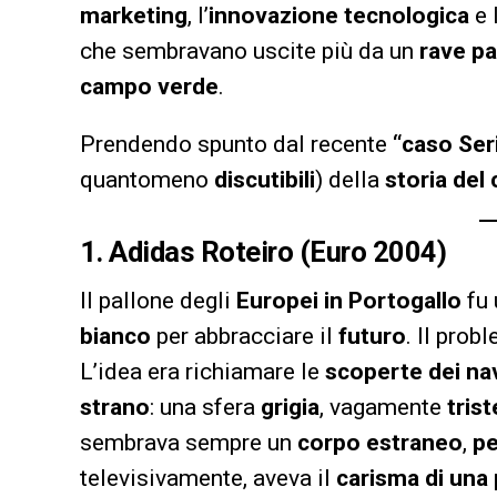
marketing
, l’
innovazione tecnologica
e 
che sembravano uscite più da un
rave pa
campo verde
.
Prendendo spunto dal recente
“caso Ser
quantomeno
discutibili
) della
storia del
1.
Adidas Roteiro (Euro 2004)
Il pallone degli
Europei in Portogallo
fu 
bianco
per abbracciare il
futuro
. Il prob
L’idea era richiamare le
scoperte dei na
strano
: una sfera
grigia
, vagamente
trist
sembrava sempre un
corpo estraneo
,
pe
televisivamente, aveva il
carisma di una 