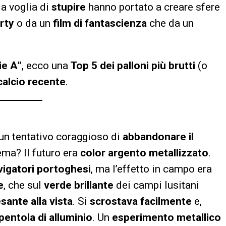
la voglia di
stupire
hanno portato a creare sfere
rty
o da un
film di fantascienza
che da un
ie A”
, ecco una
Top 5 dei palloni più brutti
(o
 calcio recente
.
un tentativo coraggioso di
abbandonare il
lema? Il futuro era
color argento metallizzato
.
vigatori portoghesi
, ma l’effetto in campo era
e
, che sul
verde brillante
dei campi lusitani
sante alla vista
. Si
scrostava facilmente
e,
pentola di alluminio
. Un
esperimento metallico