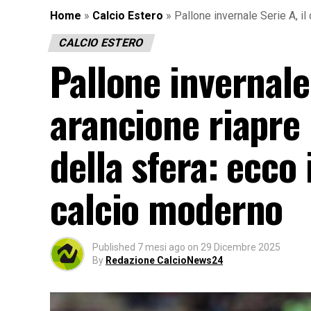
Home
»
Calcio Estero
»
Pallone invernale Serie A, il
CALCIO ESTERO
Pallone invernale 
arancione riapre i
della sfera: ecco 
calcio moderno
Published
7 mesi ago
on
29 Dicembre 2025
By
Redazione CalcioNews24