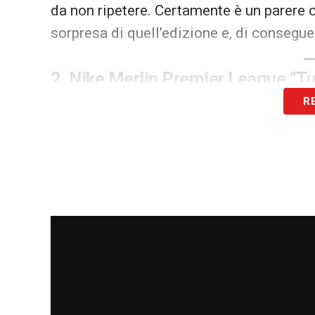
da non ripetere. Certamente è un parere 
sorpresa di quell’edizione e, di consegu
2.
Nike Merlin Premier League “Tu
R
La
Nike
ha prodotto palloni
iconici
per l
verso la fine del decennio scorso ha vis
modello, utilizzato per una parte della s
interrotti da enormi
macchie geometrich
volt
. In
Inghilterra
fu presto ribattezzat
fette di salame piccante
sparse su una 
3.
Adidas Fevernova (Mondiali 20
Un
colpo al cuore
per i nostalgici, ma b