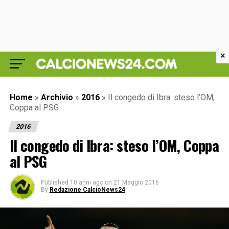
×
Home
»
Archivio
»
2016
»
Il congedo di Ibra: steso l’OM,
Coppa al PSG
2016
Il congedo di Ibra: steso l’OM, Coppa
al PSG
Published
10 anni ago
on
21 Maggio 2016
By
Redazione CalcioNews24