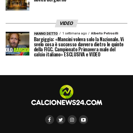
LA PLAYLIST DELLE NOSTRE TOP NEWS
VIDEO
1 settimana ago
Alberto Petrosilli
HANNO DETTO
Bargiggia: «Mancini voleva solo la Nazionale. Vi
svelo cosa è successo davvero dietro le quinte
della FIGC. Campionato Primavera male del
calcio italiano» ESCLUSIVA e VIDEO