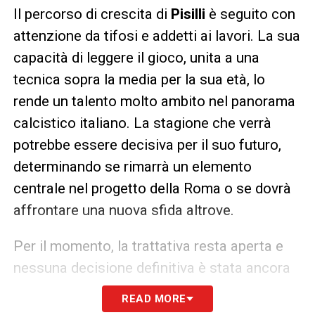
Il percorso di crescita di
Pisilli
è seguito con
attenzione da tifosi e addetti ai lavori. La sua
capacità di leggere il gioco, unita a una
tecnica sopra la media per la sua età, lo
rende un talento molto ambito nel panorama
calcistico italiano. La stagione che verrà
potrebbe essere decisiva per il suo futuro,
determinando se rimarrà un elemento
centrale nel progetto della Roma o se dovrà
affrontare una nuova sfida altrove.
Per il momento, la trattativa resta aperta e
nessuna decisione definitiva è stata ancora
presa. Le prossime settimane potrebbero
READ MORE
portare novità importanti sul destino di
Pisilli