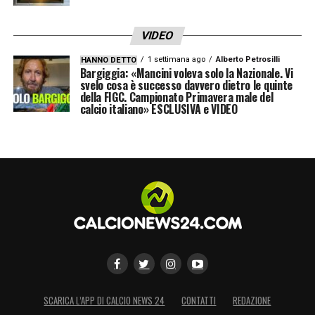
VIDEO
1 settimana ago
Alberto Petrosilli
HANNO DETTO
Bargiggia: «Mancini voleva solo la Nazionale. Vi
svelo cosa è successo davvero dietro le quinte
della FIGC. Campionato Primavera male del
calcio italiano» ESCLUSIVA e VIDEO
SCARICA L’APP DI CALCIO NEWS 24
CONTATTI
REDAZIONE