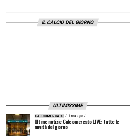
, con la possibilità che il prestito al Genoa
diventi realtà o che emergano altre
IL CALCIO DEL GIORNO
opportunità interessanti. Qualunque sia
l’esito, il nome di
Pisilli
continuerà a
occupare un posto di rilievo nelle discussioni
di mercato, confermando come il giovane
centrocampista sia ormai un giocatore da
tenere d’occhio nel panorama calcistico
italiano.
LA PLAYLIST DELLE NOSTRE TOP NEWS
ULTIMISSIME
1 ora ago
CALCIOMERCATO
Ultime notizie Calciomercato LIVE: tutte le
novità del giorno