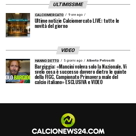
ULTIMISSIME
felici e abbiamo deciso di portarli tutti
insieme.”
9 ore ago
CALCIOMERCATO
Ultime notizie Calciomercato LIVE: tutte le
novità del giorno
Tutta la squadra unita nel ricordo
Ma cosa rende questi braccialetti così unici?
VIDEO
Il design nasconde un significato di
5 giorni ago
Alberto Petrosilli
HANNO DETTO
straordinaria coesione. Su ogni accessorio,
Bargiggia: «Mancini voleva solo la Nazionale. Vi
svelo cosa è successo davvero dietro le quinte
infatti, non compare solamente il ricordo
della FIGC. Campionato Primavera male del
calcio italiano» ESCLUSIVA e VIDEO
dello scomparso, ma sono incisi i nomi di
tutti i membri della rosa
. Una scelta
simbolica che rappresenta l’indissolubile
legame tra chi scende in campo e l’amico che
non c’è più, uniti in un’unica squadra per
l’eternità. Una vicinanza spirituale riassunta