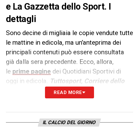
e La Gazzetta dello Sport. I
dettagli
Sono decine di migliaia le copie vendute tutte
le mattine in edicola, ma un’anteprima dei
principali contenuti può essere consultata
già dalla sera precedente. Ecco, allora,
le
prime pagine
dei Quotidiani Sportivi di
oggi in edicola.
Tuttosport, Corriere dello
Sport e La Gazzetta dello
READ MORE
Sport
rappresentano i principali quotidiani
sportivi in
Italia
.
IL CALCIO DEL GIORNO