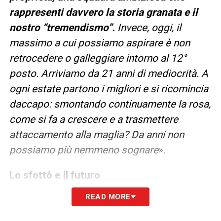
rappresenti davvero la storia granata e il
nostro “tremendismo”.
Invece, oggi, il
massimo a cui possiamo aspirare è non
retrocedere o galleggiare intorno al 12°
posto. Arriviamo da 21 anni di mediocrità. A
ogni estate partono i migliori e si ricomincia
daccapo: smontando continuamente la rosa,
come si fa a crescere e a trasmettere
attaccamento alla maglia? Da anni non
possiamo più nemmeno sognare
».
Lo sfottò e il futuro
A ferire ulteriormente l’orgoglio granata c’è lo
READ MORE
scherno dei rivali cittadini. «
I tifosi della
Juve cantano “Urbano Cairo dai non