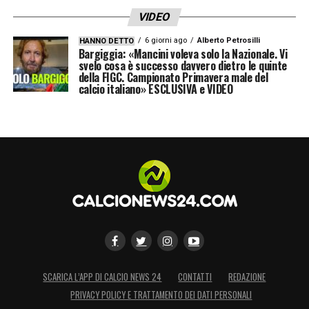
VIDEO
6 giorni ago
Alberto Petrosilli
HANNO DETTO
Bargiggia: «Mancini voleva solo la Nazionale. Vi
svelo cosa è successo davvero dietro le quinte
della FIGC. Campionato Primavera male del
calcio italiano» ESCLUSIVA e VIDEO
SCARICA L’APP DI CALCIO NEWS 24
CONTATTI
REDAZIONE
PRIVACY POLICY E TRATTAMENTO DEI DATI PERSONALI