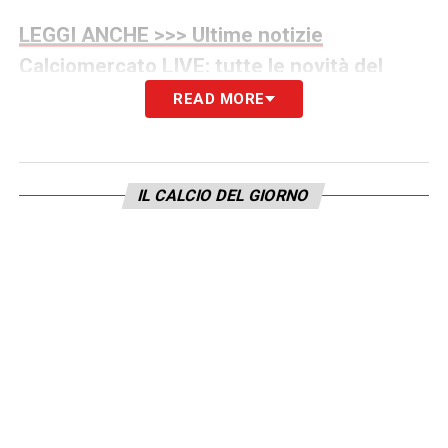
LEGGI ANCHE >>> Ultime notizie
Calciomercato LIVE: tutte le novità del
giorno
READ MORE
La giornata di oggi potrebbe essere decisiva.
È infatti previsto un colloquio diretto tra
IL CALCIO DEL GIORNO
Raspadori e Diego Simeone. L’attaccante
italiano chiederà chiarezza sul suo futuro
dopo mesi complicati, segnati da uno scarso
minutaggio: appena 406 minuti complessivi
in stagione. Una situazione che spinge il
giocatore a valutare seriamente un cambio
d’aria, con la Roma pronta ad accoglierlo
come protagonista.