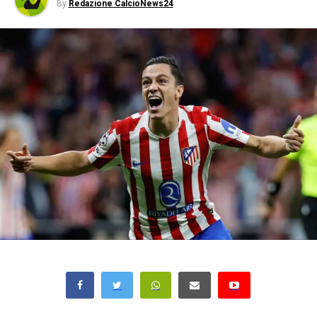
By
Redazione CalcioNews24