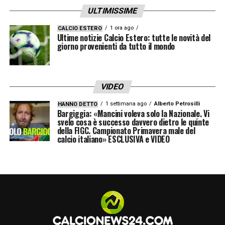
ULTIMISSIME
A Trigoria filtra ottimismo. L’obiettivo è avere
Raspadori a disposizione già dalla prossima
1 ora ago
CALCIO ESTERO
Ultime notizie Calcio Estero: tutte le novità del
settimana, anche se i tempi restano stretti.
giorno provenienti da tutto il mondo
Difficile immaginare un esordio immediato
contro l’Atalanta, più complicata la sfida con
VIDEO
il Lecce, mentre prende quota l’ipotesi
1 settimana ago
Alberto Petrosilli
HANNO DETTO
debutto il 10 gennaio contro il Sassuolo, una
Bargiggia: «Mancini voleva solo la Nazionale. Vi
svelo cosa è successo davvero dietro le quinte
gara dal forte valore simbolico per l’ex
della FIGC. Campionato Primavera male del
calcio italiano» ESCLUSIVA e VIDEO
neroverde.
Raspadori
per la Roma è molto più di una
semplice trattativa: è un’idea tecnica precisa,
un investimento sul talento italiano e un
segnale chiaro al campionato. Ora la palla