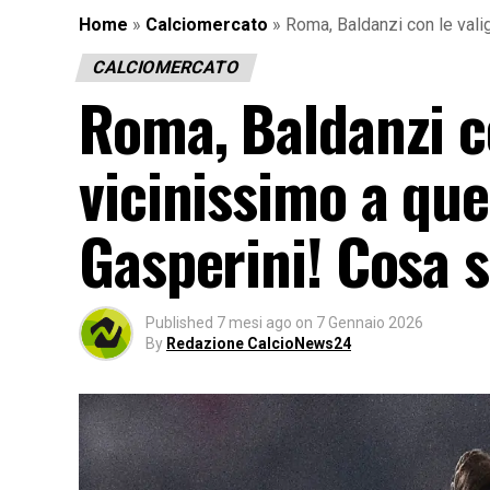
Home
»
Calciomercato
»
Roma, Baldanzi con le vali
CALCIOMERCATO
Roma, Baldanzi co
vicinissimo a qu
Gasperini! Cosa 
Published
7 mesi ago
on
7 Gennaio 2026
By
Redazione CalcioNews24