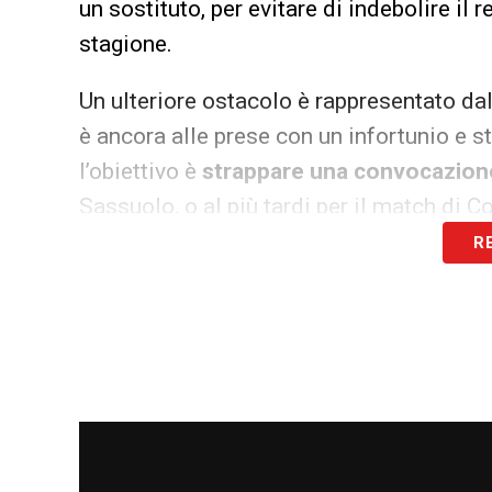
un sostituto, per evitare di indebolire il
stagione.
Un ulteriore ostacolo è rappresentato da
è ancora alle prese con un infortunio e s
l’obiettivo è
strappare una convocazion
Sassuolo, o al più tardi per il match di Co
R
La stagione di Baldanzi finora è stata avar
turnover: escluso dalla lista UEFA, ha
col
totale di 383 minuti, con un solo gol all’
sia al recupero del giocatore che agli inc
LA PLAYLIST DELLE NOSTRE TOP NEW