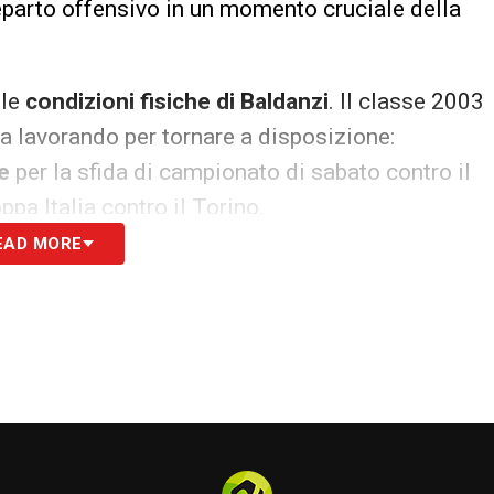
 reparto offensivo in un momento cruciale della
lle
condizioni fisiche di Baldanzi
. Il classe 2003
ta lavorando per tornare a disposizione:
e
per la sfida di campionato di sabato contro il
ppa Italia contro il Torino.
EAD MORE
a di continuità, complici i problemi fisici e il
lezionato solo 10 presenze in Serie A
per un
attivo. La situazione rimane in evoluzione, legata
astri di mercato.
S