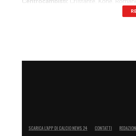
Centrocampisti:
Cristante, Kone, Romano,
R
LEGGI ANCHE >>> Ultime Notizie Serie A
campionato italiano
Attaccanti:
Dovbyk, Ferguson, Soulé, Dyb
LA PLAYLIST DELLE NOSTRE TOP NEW
SCARICA L’APP DI CALCIO NEWS 24
CONTATTI
REDAZION