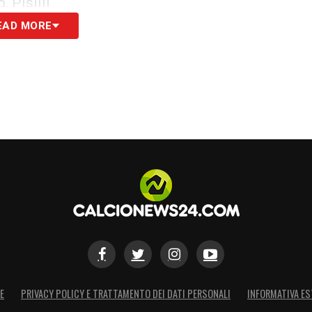
 Pisilli
EAD MORE
: tutte le novità del giorno sul massimo
ala, El Shaarawy
S
E
PRIVACY POLICY E TRATTAMENTO DEI DATI PERSONALI
INFORMATIVA ES