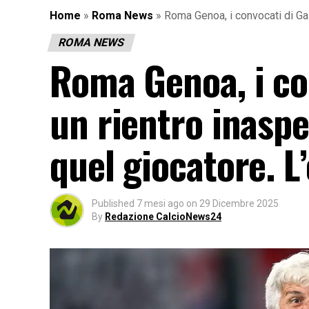
Home
»
Roma News
»
Roma Genoa, i convocati di Gas
ROMA NEWS
Roma Genoa, i con
un rientro inaspe
quel giocatore. L
Published
7 mesi ago
on
29 Dicembre 2025
By
Redazione CalcioNews24