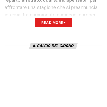
affrontare una stagione che si preannuncia
intensa, tra campionato e impegni europei.
READ MORE
Con l’esclusione di lesioni, Ndicka potrà
tornare presto a disposizione di Gasperini,
continuando la preparazione estiva con il
IL CALCIO DEL GIORNO
gruppo. Una notizia che rassicura lo staff
tecnico e i tifosi, ansiosi di vedere la nuova
Roma prendere forma.
LA PLAYLIST DELLE NOSTRE TOP NEWS