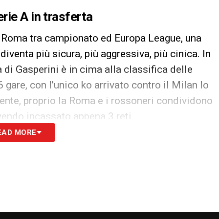
rie A in trasferta
a Roma tra campionato ed Europa League, una
iventa più sicura, più aggressiva, più cinica. In
 di Gasperini è in cima alla classifica delle
6 gare, con l’unico ko arrivato contro il Milan lo
nte, proprio la Roma e i rossoneri condividono
avendo incassato appena 3 reti.
EAD MORE
 stessa linea: percorso perfetto, 6 punti su 6 e
a trarre beneficio dal giocare fuori
 Roma è arrivata infatti sul campo della
ato 3 reti, un record stagionale. Persino Matias
rovato più spesso la via del gol in trasferta (4