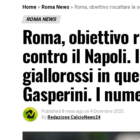
Home
»
Roma News
»
Roma, obiettivo riscattare la s
ROMA NEWS
Roma, obiettivo r
contro il Napoli.
giallorossi in q
Gasperini. I nume
Published
8 mesi ago
on
4 Dicembre 2025
By
Redazione CalcioNews24