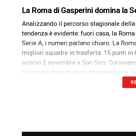
La Roma di Gasperini domina la Se
Analizzando il percorso stagionale dell
tendenza è evidente: fuori casa, la Roma d
Serie A, i numeri parlano chiaro. La Roma
migliori squadre in trasferta: 15 punti in 
scorso 2 novembre a San Siro. Curiosame
il primato della miglior difesa esterna, 
R
Il rendimento europeo della Roma segue la
un solo gol subito. Anche l’attacco sembr
dall’Olimpico. La vittoria più larga della
Cremonese, dove i giallorossi hanno segn
Soulé – capocannoniere della Roma – ha t