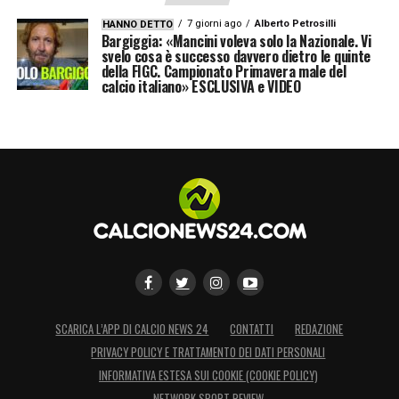
7 giorni ago
Alberto Petrosilli
HANNO DETTO
Bargiggia: «Mancini voleva solo la Nazionale. Vi
svelo cosa è successo davvero dietro le quinte
della FIGC. Campionato Primavera male del
calcio italiano» ESCLUSIVA e VIDEO
SCARICA L’APP DI CALCIO NEWS 24
CONTATTI
REDAZIONE
PRIVACY POLICY E TRATTAMENTO DEI DATI PERSONALI
INFORMATIVA ESTESA SUI COOKIE (COOKIE POLICY)
NETWORK SPORT REVIEW