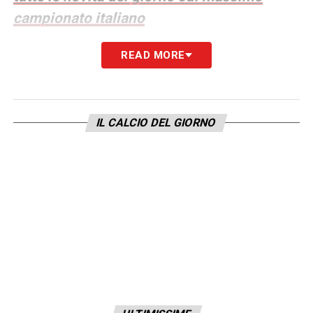
campionato italiano
READ MORE
LA PLAYLIST DELLE NOSTRE TOP NEWS
IL CALCIO DEL GIORNO