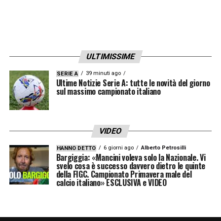
IV: CREZZINI
VAR: DI BELLO
ULTIMISSIME
AVAR: ABISSO
39 minuti ago
SERIE A
Ultime Notizie Serie A: tutte le novità del giorno
CREMONESE – JUVENTUS
Sabato 01/11
sul massimo campionato italiano
h. 20.45
CHIFFI
VIDEO
6 giorni ago
Alberto Petrosilli
HANNO DETTO
CECCONI – MORO
Bargiggia: «Mancini voleva solo la Nazionale. Vi
svelo cosa è successo davvero dietro le quinte
della FIGC. Campionato Primavera male del
IV: PEZZUTO
calcio italiano» ESCLUSIVA e VIDEO
VAR: MAGGIONI