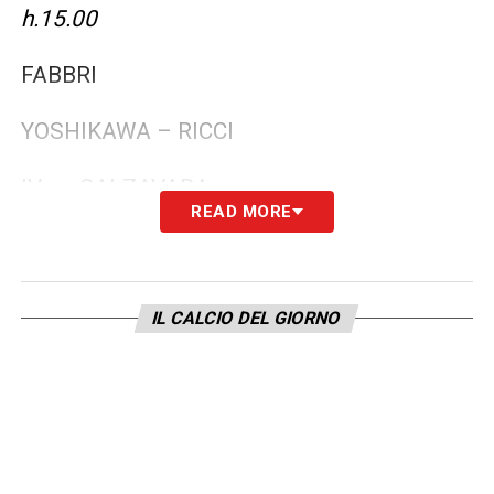
h.15.00
FABBRI
YOSHIKAWA – RICCI
IV: CALZAVARA
READ MORE
VAR: SERRA
AVAR: PICCININI
IL CALCIO DEL GIORNO
NAPOLI – COMO
Sabato 01/11 h. 18.00
ZUFFERLI
MOKHTAR – FONTEMURATO