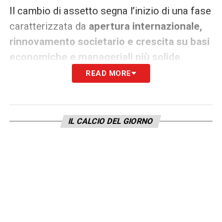
Il cambio di assetto segna l’inizio di una fase
caratterizzata da
apertura internazionale,
rinnovamento societario e crescita su basi
economiche e manageriali più solide
.
READ MORE
LEGGI ANCHE –
Ultime Notizie Serie A:
tutte le novità del giorno sul massimo
campionato italiano
IL CALCIO DEL GIORNO
LA PLAYLIST DELLE NOSTRE TOP NEWS