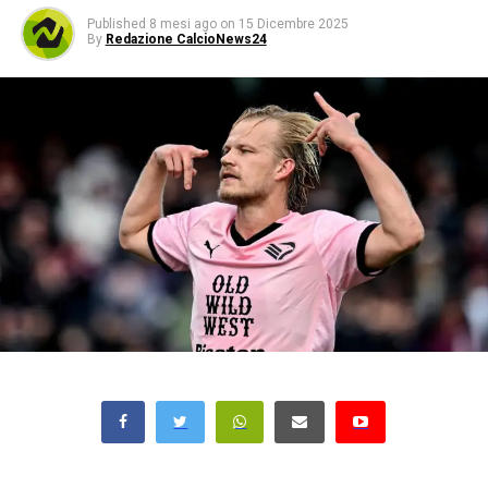
Published
8 mesi ago
on
15 Dicembre 2025
By
Redazione CalcioNews24