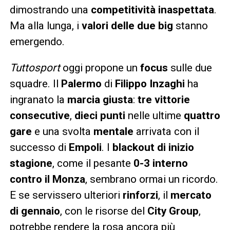
dimostrando una
competitività inaspettata
.
Ma alla lunga, i
valori delle due big
stanno
emergendo.
Tuttosport
oggi propone un
focus
sulle due
squadre. Il
Palermo
di
Filippo Inzaghi
ha
ingranato la
marcia giusta
:
tre vittorie
consecutive
,
dieci punti
nelle ultime
quattro
gare
e una svolta
mentale
arrivata con il
successo di
Empoli
. I
blackout di inizio
stagione
, come il pesante
0-3 interno
contro il Monza
, sembrano ormai un ricordo.
E se servissero ulteriori
rinforzi
, il
mercato
di gennaio
, con le risorse del
City Group
,
potrebbe rendere la rosa ancora più