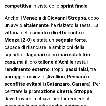
competitiva
in vista dello
sprint finale
.
Anche il
Venezia
di
Giovanni Stroppa
, dopo
un avvio
altalenante
, ha rialzato la testa. La
vittoria nello
scontro diretto
contro il
Monza
(
2-0
) è stata un
segnale forte
,
capace di rilanciare le ambizioni della
squadra. I
lagunari
sono
inarrestabili in
casa
, ma il loro
tallone d’Achille
resta il
rendimento esterno
: troppi
passi falsi
, tra
pareggi
striminziti (
Avellino
,
Pescara
) e
sconfitte evitabili
(
Catanzaro
,
Carrara
). Per
centrare la
promozione diretta
,
Stroppa
deve trovare la chiave per far rendere al
massimo la squadra anche lontano dal