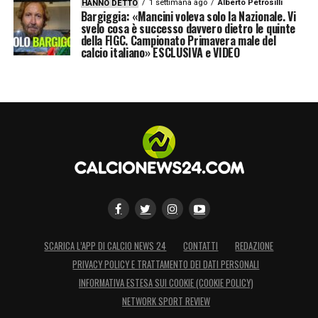
1 settimana ago
Alberto Petrosilli
HANNO DETTO
Bargiggia: «Mancini voleva solo la Nazionale. Vi
svelo cosa è successo davvero dietro le quinte
della FIGC. Campionato Primavera male del
calcio italiano» ESCLUSIVA e VIDEO
SCARICA L’APP DI CALCIO NEWS 24
CONTATTI
REDAZIONE
PRIVACY POLICY E TRATTAMENTO DEI DATI PERSONALI
INFORMATIVA ESTESA SUI COOKIE (COOKIE POLICY)
NETWORK SPORT REVIEW