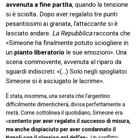
avvenuta a fine partita
, quando la tensione
si è sciolta. Dopo aver regalato tre punti
pesantissimi ai granata, l’attaccante si è
lasciato andare.
La Repubblica
racconta che
«Simeone ha finalmente potuto sciogliere in
un
pianto liberatorio
le sue emozioni». Una
scena commovente, avvenuta al riparo da
sguardi indiscreti: «(…) Solo negli spogliatoi
Simeone si è asciugato le lacrime».
È stata, insomma, una serata che l’argentino
difficilmente dimenticherà, divisa perfettamente a
metà. Come sottolinea il quotidiano, Simeone era
«
contento per aver regalato il successo di misura,
ma anche dispiaciuto per aver condannato il
Napoli con il classico gol dell’ex
». Un conflitto