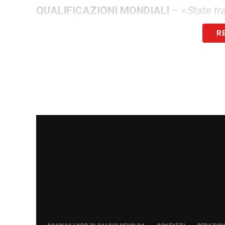
QUALIFICAZIONI MONDIALI
– «
State tr
corretta
».
R
LA PLAYLIST DELLE NOSTRE TOP NEW