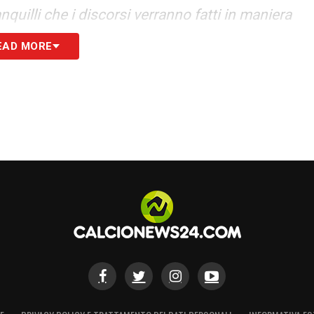
anquilli che i discorsi verranno fatti in maniera
EAD MORE
S