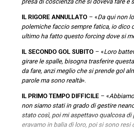
presa di coscienza che si doveva fare e si 
IL RIGORE ANNULLATO
– «
Da qui non lo
polemiche faccio sempre fatica, io dico 
ultimo ha fatto questo forcing dove si me
IL SECONDO GOL SUBITO
– «
Loro batte
girare le spalle, bisogna trasferire ques
da fare, anzi meglio che si prende gol 
parole ma sono realtà
».
IL PRIMO TEMPO DIFFICILE
– «
Abbiamo s
non siamo stati in grado di gestire nean
stato così, poi mi aspettavo qualcosa di p
eravamo in balia di loro, poi si sono res