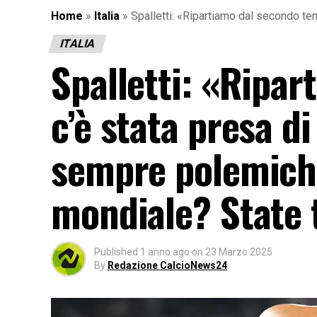
Home
»
Italia
»
Spalletti: «Ripartiamo dal secondo tem
ITALIA
Spalletti: «Ripa
c’è stata presa d
sempre polemiche 
mondiale? State t
Published
1 anno ago
on
23 Marzo 2025
By
Redazione CalcioNews24