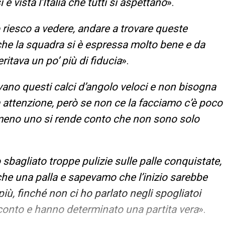
è vista l’Italia che tutti si aspettano
».
 riesco a vedere, andare a trovare queste
che la squadra si è espressa molto bene e da
ritava un po’ più di fiducia
».
vano questi calci d’angolo veloci e non bisogna
ta attenzione, però se non ce la facciamo c’è poco
almeno uno si rende conto che non sono solo
bagliato troppe pulizie sulle palle conquistate,
che una palla e sapevamo che l’inizio sarebbe
iù, finché non ci ho parlato negli spogliatoi
i conto e hanno determinato una partita vera
».