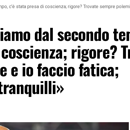
po, c’è stata presa di coscienza; rigore? Trovate sempre polemich
rtiamo dal secondo t
i coscienza; rigore? 
e io faccio fatica;
ranquilli»