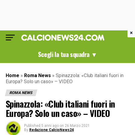
×
Scegli la tua squadra ▼
Home
»
Roma News
»
Spinazzola: «Club italiani fuori in
Europa? Solo un caso» – VIDEO
ROMA NEWS
Spinazzola: «Club italiani fuori in
Europa? Solo un caso» – VIDEO
Published
5 anni ago
on
26 Marzo 2021
By
Redazione CalcioNews24