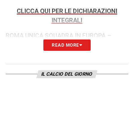
CLICCA QUI PER LE DICHIARAZIONI
INTEGRALI
ROMA UNICA SQUADRA IN EUROPA –
«Quest’anno è un caso, ma ci sta perché in
READ MORE
Europa sono tutti forti. Alla Roma siamo una
squadra giovane, con una difesa giovane e ci
sta sbagliare. Fa parte del percorso di
IL CALCIO DEL GIORNO
crescita»
LA PLAYLIST DELLE NOSTRE TOP NEWS