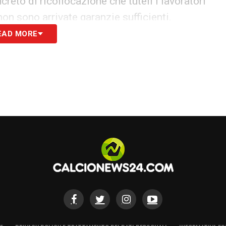
reto di ricollocazione che tuteli i lavoratori
on sono arrivate garanzie sufficienti.
EAD MORE
rnative
Napoli
a una riflessione profonda: rilanciare il
ista oppure riaprire a soluzioni alternative
nei pressi della stazione firmata da
Zaha Hadid
.
 distanti
aperture del club su nuovi investimenti allo
residente
Aurelio De Laurentiis
, partito per Riad
ercoppa Italiana, ha ribadito la propria linea. Il
osegue nel piano di riqualificazione, mentre il
arantirebbe le risorse per un impianto moderno