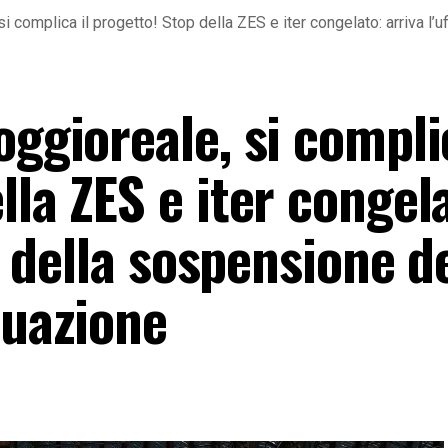
i complica il progetto! Stop della ZES e iter congelato: arriva l’u
oggioreale, si complic
lla ZES e iter congel
tà della sospensione d
tuazione