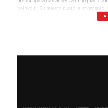
preoccupata dall’assenza di un piano conc
coinvolti. Su questo punto, al momento, n
R
Scenari futuri: Poggioreale o alte
Lo stop imposto dalla ZES obbliga ora il
progetto Poggioreale con una proposta riv
come
Afragola
, già valutata in passato 
Fuorigrotta e Maradona: posizioni
Sul fronte
Fuorigrotta
non si registrano 
Stadio Diego Armando Maradona
. Il p
insieme all’ad
Andrea Chiavelli
per la Sup
Comune
resta disponibile al dialogo e pr
presidente della Regione
Roberto Fico
g