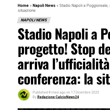
Home
»
Napoli News
»
Stadio Napoli a Poggioreale, s
situazione
NAPOLI NEWS
Stadio Napoli a P
progetto! Stop de
arriva l’ufficiali
conferenza: la si
Published
8 mesi ago
on
17 Dicembre 2025
By
Redazione CalcioNews24