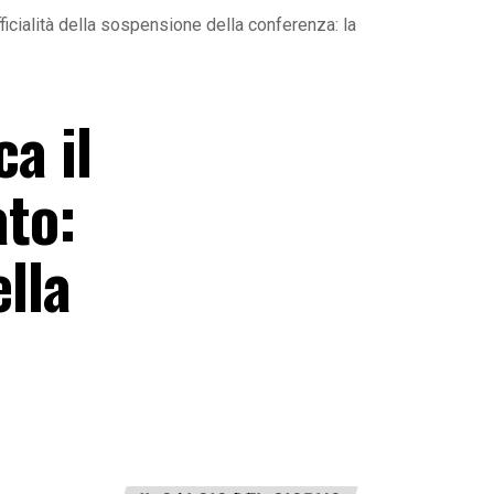
fficialità della sospensione della conferenza: la
a il
ato:
ella