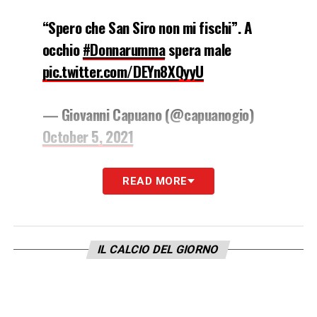
“Spero che San Siro non mi fischi”. A
occhio
#Donnarumma
spera male
pic.twitter.com/DEYn8XQyyU
— Giovanni Capuano (@capuanogio)
October 5, 2021
I DETTAGLI SU MILANNEWS24
READ MORE
LA PLAYLIST DELLE NOSTRE TOP NEWS
IL CALCIO DEL GIORNO