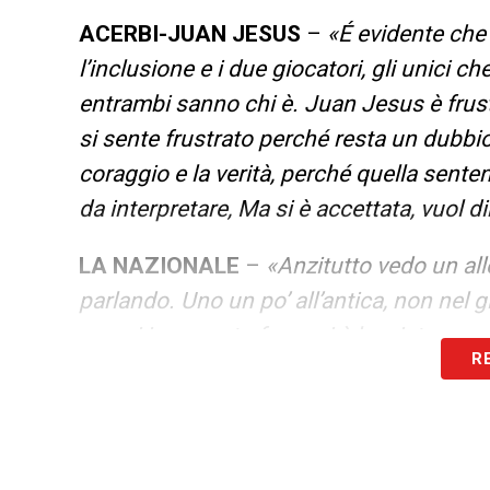
ACERBI-JUAN JESUS
–
«É evidente che 
l’inclusione e i due giocatori, gli unici 
entrambi sanno chi è. Juan Jesus è frust
si sente frustrato perché resta un dubbi
coraggio e la verità, perché quella sentenz
da interpretare, Ma si è accettata, vuol 
LA NAZIONALE
–
«Anzitutto vedo un all
parlando. Uno un po’ all’antica, non nel
su cui in passato forse si è lasciato un po
R
meritano, come Retegui, Zaniolo. Spero 
più di quello che ci ha fatto vedere finora
LA CONFERMA DI ALLEGRI
–
«Perché n