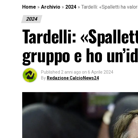
Home
»
Archivio
»
2024
»
Tardelli: «Spalletti ha valo
2024
Tardelli: «Spallet
gruppo e ho un’i
Published
2 anni ago
on
6 Aprile 2024
By
Redazione CalcioNews24