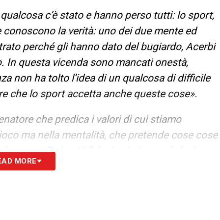
qualcosa c’è stato e hanno perso tutti: lo sport,
che conoscono la verità: uno dei due mente ed
rato perché gli hanno dato del bugiardo, Acerbi
o. In questa vicenda sono mancati onestà,
a non ha tolto l’idea di un qualcosa di difficile
dire che lo sport accetta anche queste cose».
enatore che predica i valori di cui stiamo
 gioco ma nella mentalità, che pretende cose cose
’ correre. E che dà fiducia ai giocatori che la
EAD MORE
recuperi anche Scamacca: credo valga molto di
».
o? Ad un certo punto sembrava dovesse essere