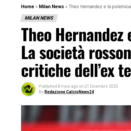
Home
»
Milan News
»
Theo Hernandez e la polemica c
MILAN NEWS
Theo Hernandez e 
La società rosson
critiche dell’ex t
Published
8 mesi ago
on
21 Dicembre 2025
By
Redazione CalcioNews24