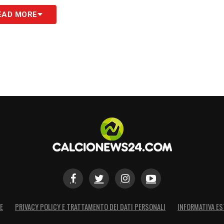
l’immagine romantica del giocatore legato alla
EAD MORE
ioni netti a stagione, superiore al tetto fissato
andez ha accettato i 25 milioni annui dall’Arabia
reale volontà di restare a Milano.
S
E
PRIVACY POLICY E TRATTAMENTO DEI DATI PERSONALI
INFORMATIVA ES