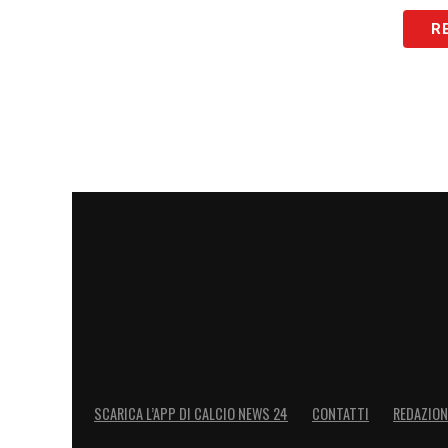
Infine, il nodo rinnovo. Il club respinge 
R
maglia: la richiesta iniziale di oltre 8 mil
per Leao, e la rapidità con cui Theo Hern
avrebbero chiarito ogni dubbio sulla sua 
LEGGI LE ULTIMISSIME DELLA SERIE A
LA PLAYLIST DELLE NOSTRE TOP NEW
SCARICA L’APP DI CALCIO NEWS 24
CONTATTI
REDAZION