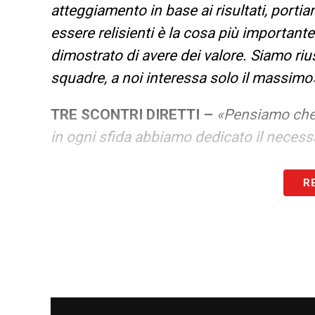
atteggiamento in base ai risultati, portia
essere relisienti è la cosa più importan
dimostrato di avere dei valore. Siamo rius
squadre, a noi interessa solo il massimo
TRE SCONTRI DIRETTI –
«Pensiamo che 
in ogni sfida abbiamo dedicato il neces
4 MAGGIO –
«Da giocatore, ma soprattut
R
personale aumenta ancora di più l’importan
Filadelfia non essere concentrato sul tu
storia. Questa squadra ha dimostrato gra
possiamo fare cose importanti».
LA PLAYLIST DELLE NOSTRE TOP NEW