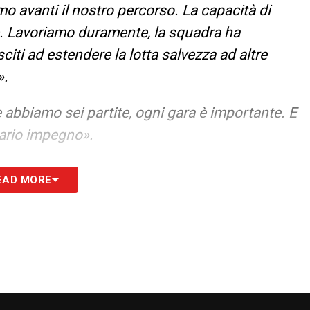
mo avanti il nostro percorso. La capacità di
te. Lavoriamo duramente, la squadra ha
citi ad estendere la lotta salvezza ad altre
».
abbiamo sei partite, ogni gara è importante. E
sario impegno».
to da allenatore che hai responsabilità
EAD MORE
za. La storia si respira ovunque, è difficile al
o lavoro o non avere l’appartenenza a questa
ndissimi valori: se noi seguiamo questi valori,
S